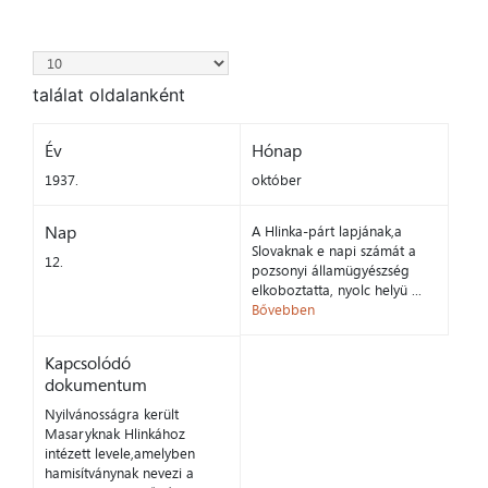
találat oldalanként
Év
Hónap
1937.
október
Nap
A Hlinka-párt lapjának,a
Slovaknak e napi számát a
12.
pozsonyi államügyészség
elkoboztatta, nyolc helyü ...
Bővebben
Kapcsolódó
dokumentum
Nyilvánosságra került
Masaryknak Hlinkához
intézett levele,amelyben
hamisítványnak nevezi a