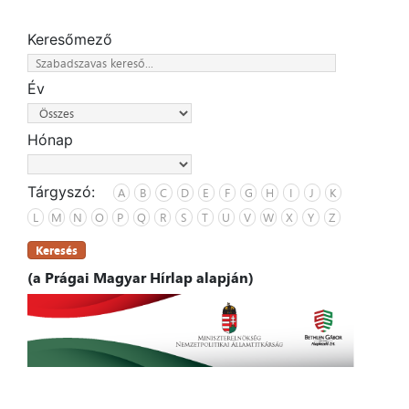
Keresőmező
Év
Hónap
Tárgyszó:
A
B
C
D
E
F
G
H
I
J
K
L
M
N
O
P
Q
R
S
T
U
V
W
X
Y
Z
Keresés
(a Prágai Magyar Hírlap alapján)