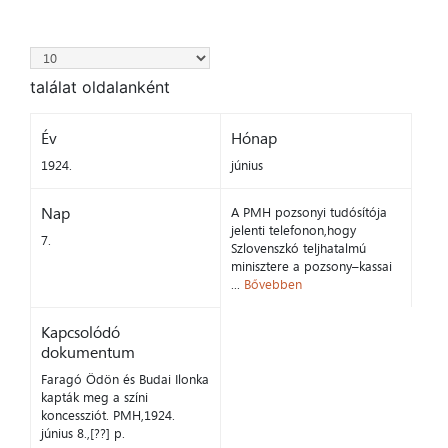
találat oldalanként
Év
Hónap
1924.
június
Nap
A PMH pozsonyi tudósítója
jelenti telefonon,hogy
7.
Szlovenszkó teljhatalmú
minisztere a pozsony–kassai
...
Bővebben
Kapcsolódó
dokumentum
Faragó Ödön és Budai Ilonka
kapták meg a színi
koncessziót. PMH,1924.
június 8.,[??] p.