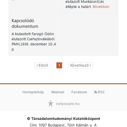
elutazott Munkácsról,és
átlépte a határt.
Bővebben
Kapcsolódó
dokumentum
A kiutasitott Faragó Ödön
elutazott Csehszlovákiából.
PMH,1936. december 10.,4.
p.
Előző
1
Következő
Honlaptérkép
Webmail
Facebook
RSS
© Társadalomtudományi Kutatóközpont
Cím: 1097 Budapest, Tóth Kálmán u. 4.