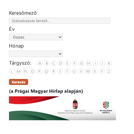
Keresőmező
Év
Hónap
Tárgyszó:
A
B
C
D
E
F
G
H
I
J
K
L
M
N
O
P
Q
R
S
T
U
V
W
X
Y
Z
Keresés
(a Prágai Magyar Hírlap alapján)