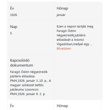
Év
Hónap
1926.
január
Nap
Ezen a napon tartják meg
Faragó Ödön
5.
négyezredik,jubiláris
előadását a losonci
Vigadóban,mellyel egy ...
Bővebben
Kapcsolódó
dokumentum
Faragó Ödön négyezredik
jubiláris előadása.
PMH,1926. január 3.,10. p., A
magyar színészet kettős
jubileuma Losoncon.
PMH,1926. január 8. 2. p.
Év
Hónap