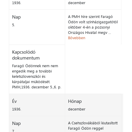
1936.
december
Nap
A PMH híre szerint Faragó
Ödön volt színházigazgatótól
5.
október 4-én a pozsonyi
Országos Hivatal megv ...
Bővebben
Kapcsolódó
dokumentum
Faragó Ödönnek nem nem
engedik meg a további
keletszlovenszkói és
kárpátaljai müködését.
PMH,1936. december 5.,6. p.
Év
Hónap
1936.
december
Nap
A Csehszlovákiából kiutasított
Faragó Ödön reggel
7.