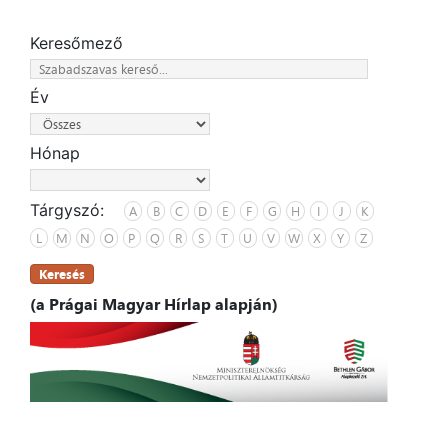
Keresőmező
Év
Hónap
Tárgyszó:
A
B
C
D
E
F
G
H
I
J
K
L
M
N
O
P
Q
R
S
T
U
V
W
X
Y
Z
Keresés
(a Prágai Magyar Hírlap alapján)