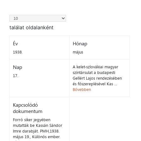
találat oldalanként
Év
Hónap
1938.
május
Nap
A kelet-szlovákiai magyar
színtársulat a budapesti
17.
Gellért Lajos rendezésében
és főszereplésével Kas ...
Bővebben
Kapcsolódó
dokumentum
Forró siker jegyében
mutatták be Kassán Sándor
Imre darabját. PMH,1938.
május 19., Különös ember.