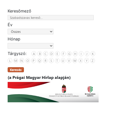
Keresőmező
Év
Hónap
Tárgyszó:
A
B
C
D
E
F
G
H
I
J
K
L
M
N
O
P
Q
R
S
T
U
V
W
X
Y
Z
Keresés
(a Prágai Magyar Hírlap alapján)