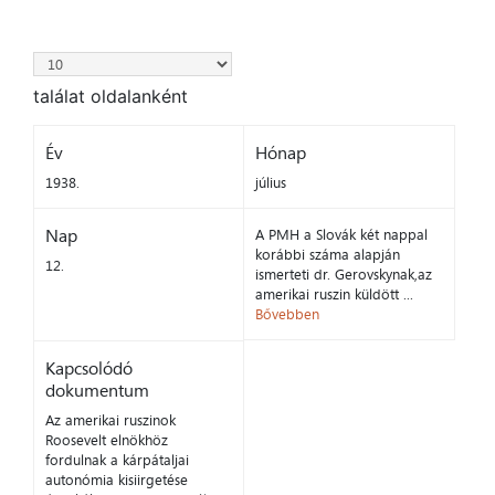
találat oldalanként
Év
Hónap
1938.
július
Nap
A PMH a Slovák két nappal
korábbi száma alapján
12.
ismerteti dr. Gerovskynak,az
amerikai ruszin küldött ...
Bővebben
Kapcsolódó
dokumentum
Az amerikai ruszinok
Roosevelt elnökhöz
fordulnak a kárpátaljai
autonómia kisiirgetése