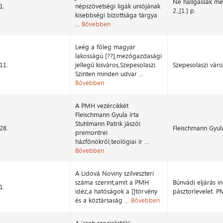
Ne hallgassák meg
1.
népszövetségi ligák uniójának
2.,[1.] p.
kisebbségi bizottsága tárgya
...
Bővebben
Leég a főleg magyar
lakosságú [??],mezőgazdasági
11.
jellegű kisváros,Szepesolaszi.
Szepesolaszi váro
Szinten minden udvar ...
Bővebben
A PMH vezércikkét
Fleischmann Gyula írta
Stuhlmann Patrik jászói
28.
Fleischmann Gyula
premontrei
házfőnökről,teológiai ír ...
Bővebben
A Lidová Noviny szilveszteri
száma szerint,amit a PMH
Bűnvádi eljárás in
1.
idéz,a hatóságok a []törvény
pásztorlevelet. P
és a köztársaság ...
Bővebben