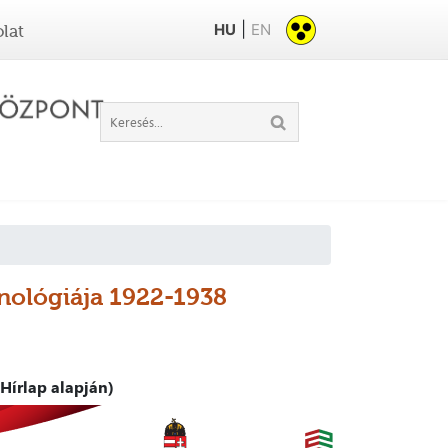
|
HU
EN
lat
onológiája 1922-1938
Hírlap alapján)