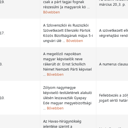
19.
csak a párt tagjai fognak
március 20.,3. p.
részesülni [a magyarok kö ...
Bővebben
A Szlovenszkói és Rusziszkói
Szövetkezett Ellenzéki Pártok
A szövetkezett el
17.
Közös Bizottságának május 5-i
végrehajtási rend
ungvári ülé ...
Bővebben
A megelőző napokban
magyar képviselők neve
3.
rákerült dr. Ernst Schollich
A numerus clausus
Német Nemzeti Párti képvisel
...
Bővebben
Zólyom nagymegye
képviselő-testületének alakuló
Fellebbezés a zó
10.
ülésén leszavazták Gyapay
jogait sértő hatá
Ede magyar megyebizottsági
...
Bővebben
Az Havas-hírügynökség
jelentése szerint a