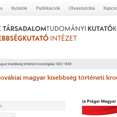
ás
Kutatók
Publikációk
Olvasószoba
Kapcso
gyar kisebbség történeti kronológiája 1922-1938
lovákiai magyar kisebbség történeti kr
(a Prágai Magyar 