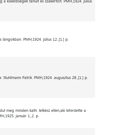
 a kisebbségek tanúit és szakértőit. PMH,1924. július
s lángokban. PMH,1924. július 12.,[1.] p.
: Stuhlmann Patrik. PMH,1924. augusztus 28.,[1.] p.
dul meg minden kath. lelkész ellen,aki kihirdette a
MH,1925. január 1.,2. p.