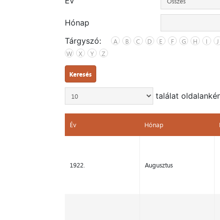
Év
Hónap
Tárgyszó:
A
B
C
D
E
F
G
H
I
J
W
X
Y
Z
Keresés
találat oldalanké
Év
Hónap
Év
Hónap
1922.
Augusztus