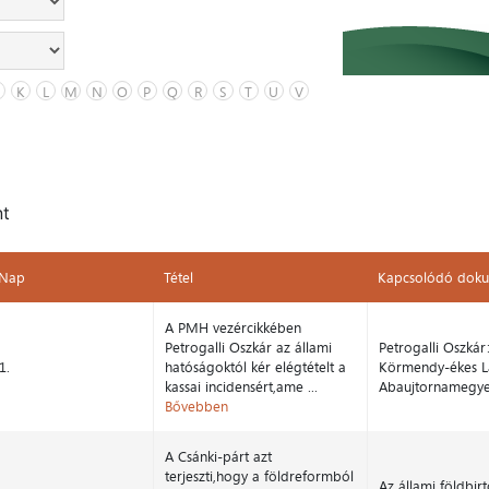
K
L
M
N
O
P
Q
R
S
T
U
V
nt
Nap
Tétel
Kapcsolódó dok
Nap
Tétel
Kapcsolódó dok
A PMH vezércikkében
Petrogalli Oszkár az állami
Petrogalli Oszkár
1.
hatóságoktól kér elégtételt a
Körmendy-ékes Laj
kassai incidensért,ame ...
Abaujtornamegye 
Bővebben
A Csánki-párt azt
terjeszti,hogy a földreformból
Az állami földbi