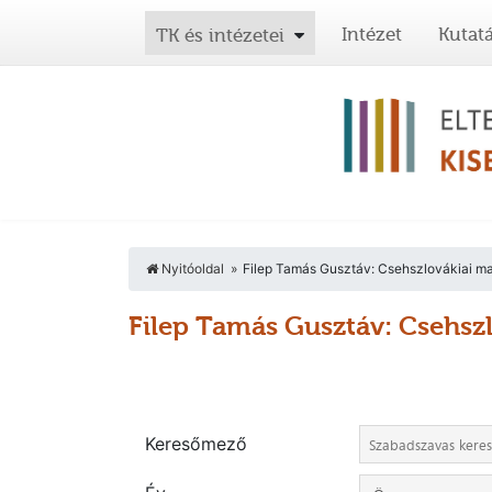
Intézet
Kutat
TK és intézetei
Nyitóoldal
Filep Tamás Gusztáv: Csehszlovákiai ma
Filep Tamás Gusztáv: Csehsz
Keresőmező