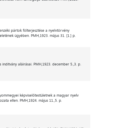
lenzéki pártok fölterjesztése a nyelvtörvény
eletének ügyében. PMH,1923. május 31. [1.] p.
 inditvány aláirásai. PMH,1923. december 5.,3. p.
lyommegyei képviselőtestületnek a magyar nyelv
rozata ellen. PMH,1924. május 11.,5. p.