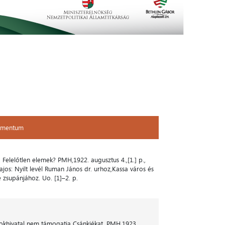
umentum
umentum
: Felelőtlen elemek? PMH,1922. augusztus 4.,[1.] p.,
os: Nyilt levél Ruman János dr. urhoz,Kassa város és
zsupánjához. Uo. [1]–2. p.
rtokhivatal nem támogatja Csánkiékat. PMH,1923.