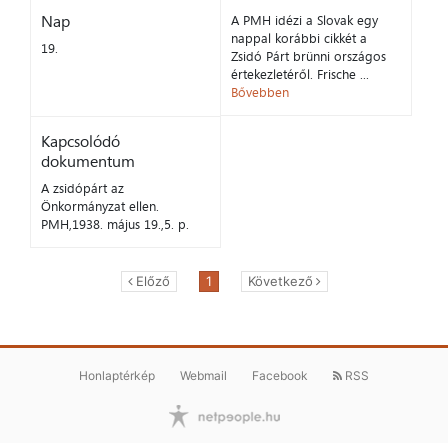
Nap
A PMH idézi a Slovak egy
nappal korábbi cikkét a
19.
Zsidó Párt brünni országos
értekezletéről. Frische ...
Bővebben
Kapcsolódó
dokumentum
A zsidópárt az
Önkormányzat ellen.
PMH,1938. május 19.,5. p.
Előző
1
Következő
Honlaptérkép
Webmail
Facebook
RSS