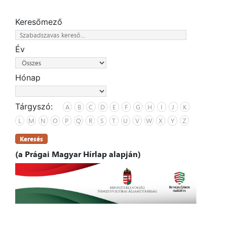
Keresőmező
Év
Hónap
Tárgyszó:
A
B
C
D
E
F
G
H
I
J
K
L
M
N
O
P
Q
R
S
T
U
V
W
X
Y
Z
Keresés
(a Prágai Magyar Hírlap alapján)