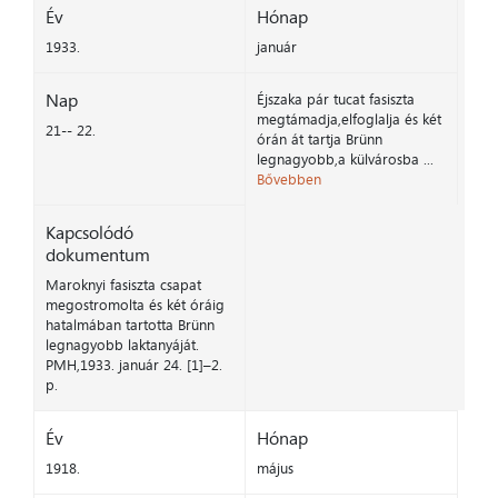
Év
Hónap
1933.
január
Nap
Éjszaka pár tucat fasiszta
megtámadja,elfoglalja és két
21-- 22.
órán át tartja Brünn
legnagyobb,a külvárosba ...
Bővebben
Kapcsolódó
dokumentum
Maroknyi fasiszta csapat
megostromolta és két óráig
hatalmában tartotta Brünn
legnagyobb laktanyáját.
PMH,1933. január 24. [1]–2.
p.
Év
Hónap
1918.
május