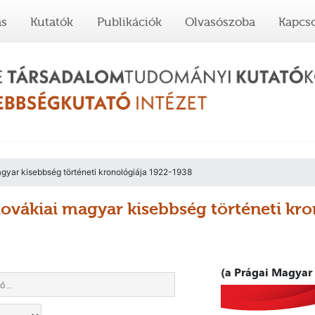
ás
Kutatók
Publikációk
Olvasószoba
Kapcso
gyar kisebbség történeti kronológiája 1922-1938
lovákiai magyar kisebbség történeti kr
(a Prágai Magyar 