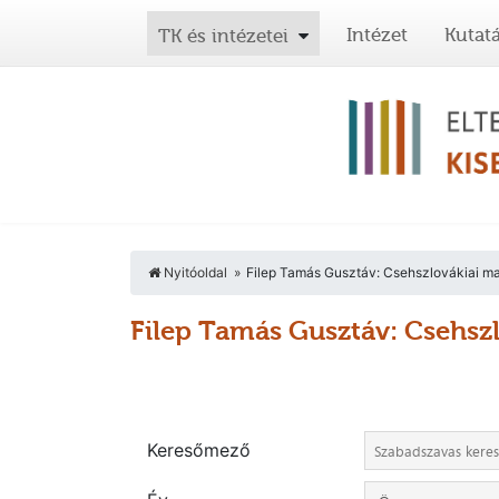
Intézet
Kutat
TK és intézetei
Nyitóoldal
Filep Tamás Gusztáv: Csehszlovákiai ma
Filep Tamás Gusztáv: Csehsz
Keresőmező