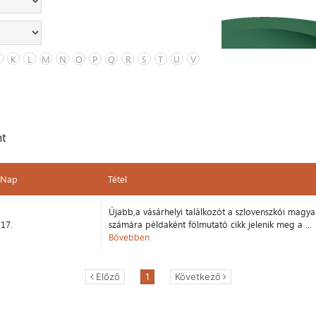
K
L
M
N
O
P
Q
R
S
T
U
V
nt
Nap
Tétel
Nap
Tétel
Újabb,a vásárhelyi találkozót a szlovenszkói magy
17.
számára példaként fölmutató cikk jelenik meg a ...
Bővebben
Előző
1
Következő