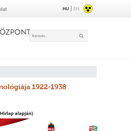
|
HU
EN
lat
onológiája 1922-1938
Hírlap alapján)