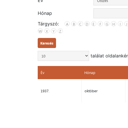
Év
Hónap
Tárgyszó:
A
B
C
D
E
F
G
H
I
J
W
X
Y
Z
Keresés
találat oldalanké
Év
Hónap
Év
Hónap
1937.
október