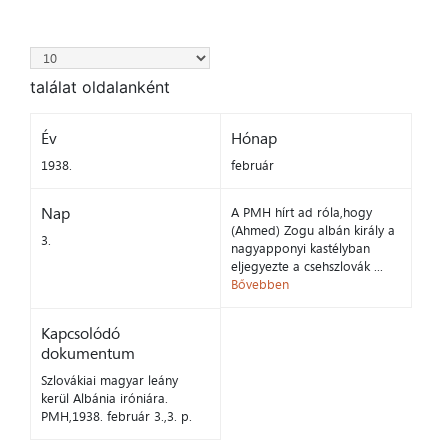
találat oldalanként
Év
Hónap
1938.
február
Nap
A PMH hírt ad róla,hogy
(Ahmed) Zogu albán király a
3.
nagyapponyi kastélyban
eljegyezte a csehszlovák ...
Bővebben
Kapcsolódó
dokumentum
Szlovákiai magyar leány
kerül Albánia iróniára.
PMH,1938. február 3.,3. p.