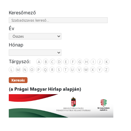
Keresőmező
Év
Hónap
Tárgyszó:
A
B
C
D
E
F
G
H
I
J
K
L
M
N
O
P
Q
R
S
T
U
V
W
X
Y
Z
Keresés
(a Prágai Magyar Hírlap alapján)