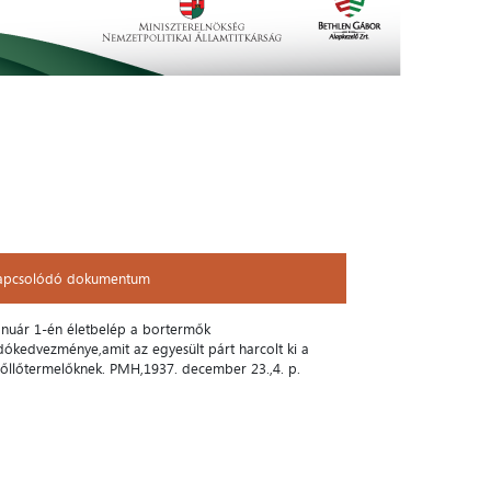
apcsolódó dokumentum
apcsolódó dokumentum
anuár 1-én életbelép a bortermők
dókedvezménye,amit az egyesült párt harcolt ki a
zőllőtermelőknek. PMH,1937. december 23.,4. p.