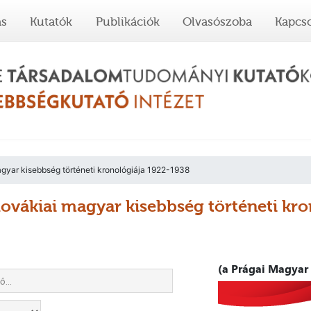
ás
Kutatók
Publikációk
Olvasószoba
Kapcso
gyar kisebbség történeti kronológiája 1922-1938
lovákiai magyar kisebbség történeti kr
(a Prágai Magyar 