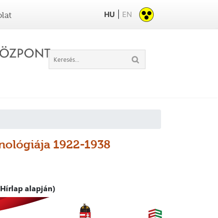
|
HU
EN
lat
onológiája 1922-1938
Hírlap alapján)