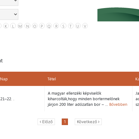
K
L
M
N
O
P
Q
R
S
T
U
V
nt
Nap
Tétel
K
Nap
Tétel
K
A magyar ellenzéki képviselők
J
21–22. .
kiharcolták,hogy minden bortermelőnek
a
járjon 200 liter adózatlan bor – ...
Bővebben
s
Előző
1
Következő