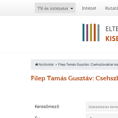
Intézet
Kutat
TK és intézetei
Nyitóoldal
Filep Tamás Gusztáv: Csehszlovákiai ma
Filep Tamás Gusztáv: Csehsz
Keresőmező