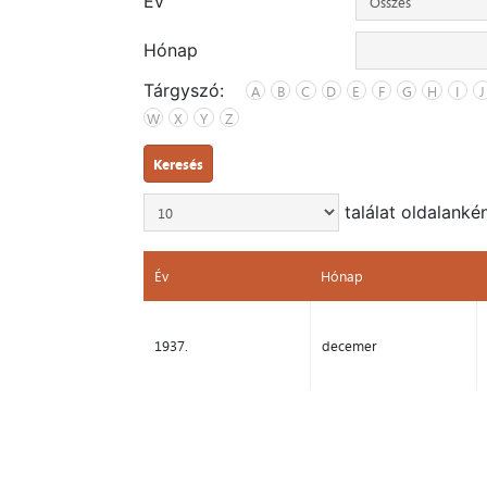
Év
Hónap
Tárgyszó:
A
B
C
D
E
F
G
H
I
J
W
X
Y
Z
Keresés
találat oldalanké
Év
Hónap
Év
Hónap
1937.
decemer