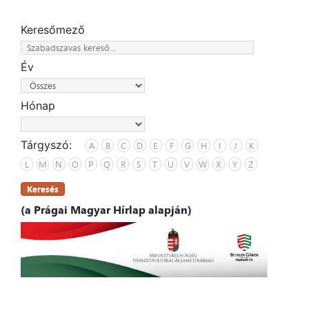
Keresőmező
Év
Hónap
Tárgyszó:
A
B
C
D
E
F
G
H
I
J
K
L
M
N
O
P
Q
R
S
T
U
V
W
X
Y
Z
Keresés
(a Prágai Magyar Hírlap alapján)