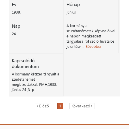
Év
Hónap
1938.
június
Nap
A kormány a
szudétanémetek képviselőivel
24.
e napon megkezdett
tárgyalásairól szóló hivatalos
jelentésv ...
Bővebben
Kapcsolódó
dokumentum
A kormány kétszer tárgyalt a
szudétanémet
megbízottakkal. PMH,1938.
június 24.,3. p.
Előző
1
Következő